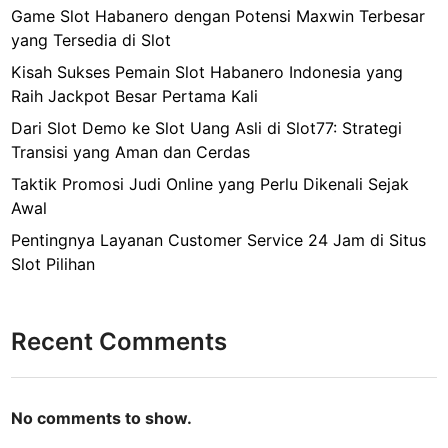
s
a
d
Game Slot Habanero dengan Potensi Maxwin Terbesar
L
T
e
a
yang Tersedia di Slot
e
P
s
f
b
T
Kisah Sukses Pemain Slot Habanero Indonesia yang
d
t
i
i
Raih Jackpot Besar Pertama Kali
i
a
h
n
O
Dari Slot Demo ke Slot Uang Asli di Slot77: Strategi
r
B
g
M
Transisi yang Aman dan Cerdas
a
a
g
B
n
Taktik Promosi Judi Online yang Perlu Dikenali Sejak
n
i
A
d
Awal
y
:
K
a
a
P
Pentingnya Layanan Customer Service 24 Jam di Situs
1
n
k
i
Slot Pilihan
2
B
l
6
e
i
r
h
Recent Comments
m
a
a
n
i
T
No comments to show.
n
e
S