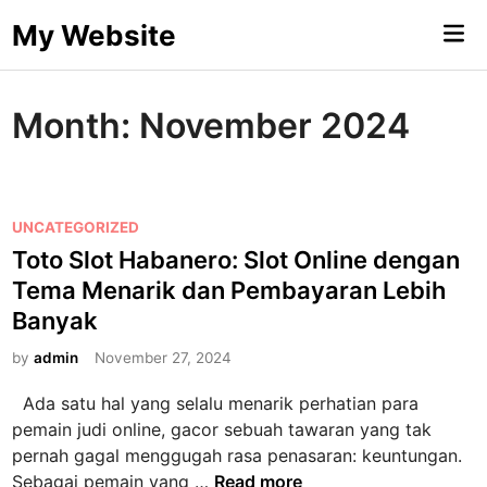
Skip
My Website
Mai
to
Me
content
Month:
November 2024
P
UNCATEGORIZED
o
Toto Slot Habanero: Slot Online dengan
s
Tema Menarik dan Pembayaran Lebih
t
Banyak
e
d
by
admin
November 27, 2024
i
Ada satu hal yang selalu menarik perhatian para
n
pemain judi online, gacor sebuah tawaran yang tak
pernah gagal menggugah rasa penasaran: keuntungan.
T
Sebagai pemain yang …
Read more