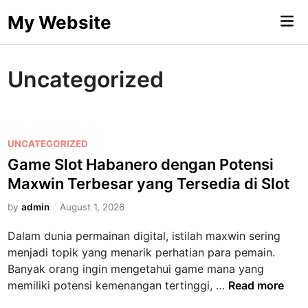
Skip
My Website
Mai
to
Me
content
Uncategorized
P
UNCATEGORIZED
o
Game Slot Habanero dengan Potensi
s
Maxwin Terbesar yang Tersedia di Slot
t
e
by
admin
August 1, 2026
d
Dalam dunia permainan digital, istilah maxwin sering
i
menjadi topik yang menarik perhatian para pemain.
n
Banyak orang ingin mengetahui game mana yang
G
memiliki potensi kemenangan tertinggi, …
Read more
a