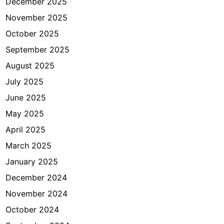
December 2025
m
November 2025
October 2025
September 2025
August 2025
July 2025
June 2025
May 2025
April 2025
March 2025
January 2025
December 2024
November 2024
October 2024