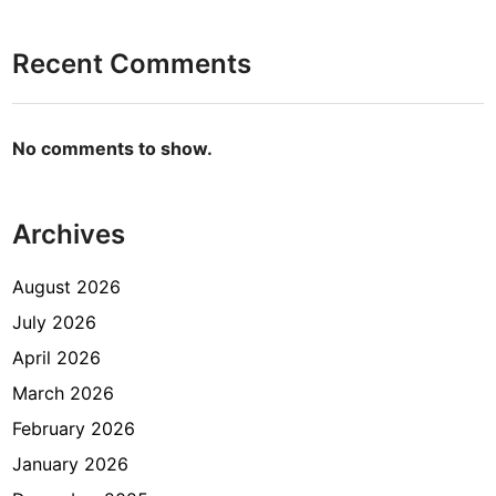
T
a
p
e
n
a
Recent Comments
p
d
k
a
i
a
t
S
i
No comments to show.
i
u
t
n
u
t
Archives
s
u
S
k
l
August 2026
M
o
e
July 2026
t
n
April 2026
R
g
e
March 2026
a
s
n
February 2026
m
c
January 2026
i
a