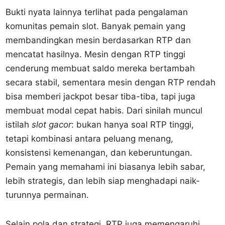
Bukti nyata lainnya terlihat pada pengalaman
komunitas pemain slot. Banyak pemain yang
membandingkan mesin berdasarkan RTP dan
mencatat hasilnya. Mesin dengan RTP tinggi
cenderung membuat saldo mereka bertambah
secara stabil, sementara mesin dengan RTP rendah
bisa memberi jackpot besar tiba-tiba, tapi juga
membuat modal cepat habis. Dari sinilah muncul
istilah
slot gacor
: bukan hanya soal RTP tinggi,
tetapi kombinasi antara peluang menang,
konsistensi kemenangan, dan keberuntungan.
Pemain yang memahami ini biasanya lebih sabar,
lebih strategis, dan lebih siap menghadapi naik-
turunnya permainan.
Selain pola dan strategi, RTP juga memengaruhi