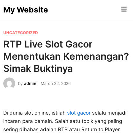
Skip
My Website
Mai
to
Me
content
P
UNCATEGORIZED
o
RTP Live Slot Gacor
s
Menentukan Kemenangan?
t
e
Simak Buktinya
d
i
by
admin
March 22, 2026
n
Di dunia slot online, istilah
slot gacor
selalu menjadi
incaran para pemain. Salah satu topik yang paling
sering dibahas adalah RTP atau Return to Player.