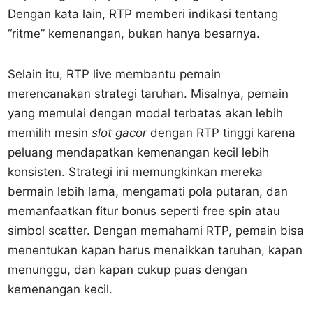
Dengan kata lain, RTP memberi indikasi tentang
“ritme” kemenangan, bukan hanya besarnya.
Selain itu, RTP live membantu pemain
merencanakan strategi taruhan. Misalnya, pemain
yang memulai dengan modal terbatas akan lebih
memilih mesin
slot gacor
dengan RTP tinggi karena
peluang mendapatkan kemenangan kecil lebih
konsisten. Strategi ini memungkinkan mereka
bermain lebih lama, mengamati pola putaran, dan
memanfaatkan fitur bonus seperti free spin atau
simbol scatter. Dengan memahami RTP, pemain bisa
menentukan kapan harus menaikkan taruhan, kapan
menunggu, dan kapan cukup puas dengan
kemenangan kecil.