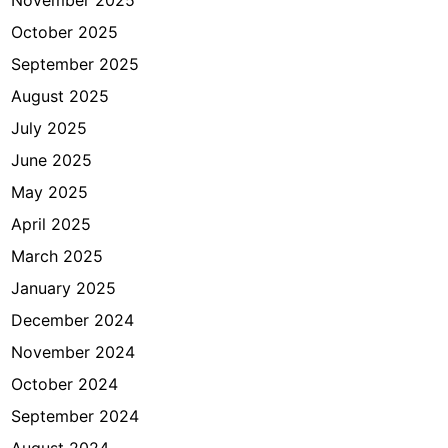
November 2025
October 2025
September 2025
August 2025
July 2025
June 2025
May 2025
April 2025
March 2025
January 2025
December 2024
November 2024
October 2024
September 2024