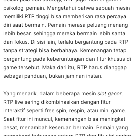
psikologi pemain. Mengetahui bahwa sebuah mesin
memiliki RTP tinggi bisa memberikan rasa percaya
diri saat bermain. Pemain merasa peluang menang
lebih besar, sehingga mereka bermain lebih santai
dan fokus. Di sisi lain, terlalu bergantung pada RTP
tanpa strategi bisa berbahaya. Kemenangan tetap
bergantung pada keberuntungan dan fitur khusus di
game tersebut. Maka dari itu, RTP harus dianggap
sebagai panduan, bukan jaminan instan.
Yang menarik, dalam beberapa mesin
slot gacor
,
RTP live sering dikombinasikan dengan fitur
interaktif seperti free spin, respin, atau mini game.
Saat fitur ini muncul, kemenangan bisa meningkat
pesat, menambah keseruan bermain. Pemain yang