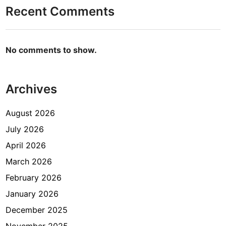
Recent Comments
No comments to show.
Archives
August 2026
July 2026
April 2026
March 2026
February 2026
January 2026
December 2025