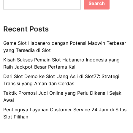
Search
Recent Posts
Game Slot Habanero dengan Potensi Maxwin Terbesar
yang Tersedia di Slot
Kisah Sukses Pemain Slot Habanero Indonesia yang
Raih Jackpot Besar Pertama Kali
Dari Slot Demo ke Slot Uang Asli di Slot77: Strategi
Transisi yang Aman dan Cerdas
Taktik Promosi Judi Online yang Perlu Dikenali Sejak
Awal
Pentingnya Layanan Customer Service 24 Jam di Situs
Slot Pilihan