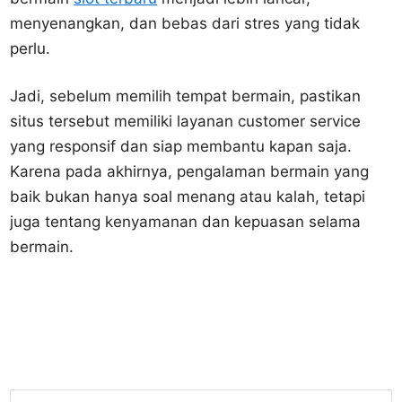
menyenangkan, dan bebas dari stres yang tidak
perlu.
Jadi, sebelum memilih tempat bermain, pastikan
situs tersebut memiliki layanan customer service
yang responsif dan siap membantu kapan saja.
Karena pada akhirnya, pengalaman bermain yang
baik bukan hanya soal menang atau kalah, tetapi
juga tentang kenyamanan dan kepuasan selama
bermain.