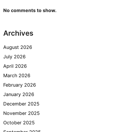
No comments to show.
Archives
August 2026
July 2026
April 2026
March 2026
February 2026
January 2026
December 2025
November 2025
October 2025