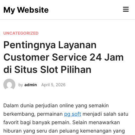
Skip
My Website
Mai
to
Me
content
P
UNCATEGORIZED
o
Pentingnya Layanan
s
Customer Service 24 Jam
t
e
di Situs Slot Pilihan
d
i
by
admin
April 5, 2026
n
Dalam dunia perjudian online yang semakin
berkembang, permainan
pg soft
menjadi salah satu
favorit bagi banyak pemain. Selain menawarkan
hiburan yang seru dan peluang kemenangan yang