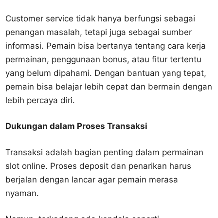
Customer service tidak hanya berfungsi sebagai
penangan masalah, tetapi juga sebagai sumber
informasi. Pemain bisa bertanya tentang cara kerja
permainan, penggunaan bonus, atau fitur tertentu
yang belum dipahami. Dengan bantuan yang tepat,
pemain bisa belajar lebih cepat dan bermain dengan
lebih percaya diri.
Dukungan dalam Proses Transaksi
Transaksi adalah bagian penting dalam permainan
slot online. Proses deposit dan penarikan harus
berjalan dengan lancar agar pemain merasa
nyaman.