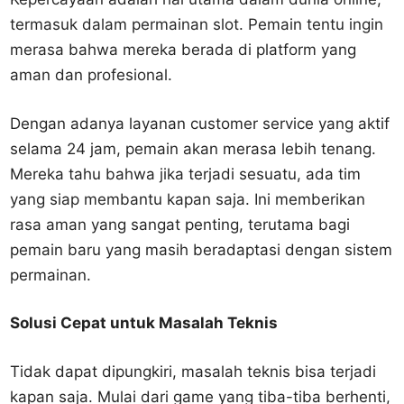
termasuk dalam permainan slot. Pemain tentu ingin
merasa bahwa mereka berada di platform yang
aman dan profesional.
Dengan adanya layanan customer service yang aktif
selama 24 jam, pemain akan merasa lebih tenang.
Mereka tahu bahwa jika terjadi sesuatu, ada tim
yang siap membantu kapan saja. Ini memberikan
rasa aman yang sangat penting, terutama bagi
pemain baru yang masih beradaptasi dengan sistem
permainan.
Solusi Cepat untuk Masalah Teknis
Tidak dapat dipungkiri, masalah teknis bisa terjadi
kapan saja. Mulai dari game yang tiba-tiba berhenti,