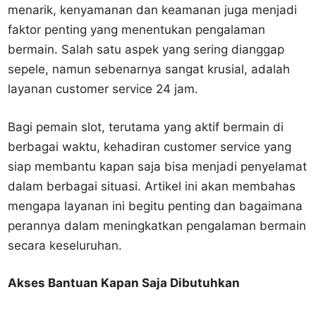
menarik, kenyamanan dan keamanan juga menjadi
faktor penting yang menentukan pengalaman
bermain. Salah satu aspek yang sering dianggap
sepele, namun sebenarnya sangat krusial, adalah
layanan customer service 24 jam.
Bagi pemain slot, terutama yang aktif bermain di
berbagai waktu, kehadiran customer service yang
siap membantu kapan saja bisa menjadi penyelamat
dalam berbagai situasi. Artikel ini akan membahas
mengapa layanan ini begitu penting dan bagaimana
perannya dalam meningkatkan pengalaman bermain
secara keseluruhan.
Akses Bantuan Kapan Saja Dibutuhkan