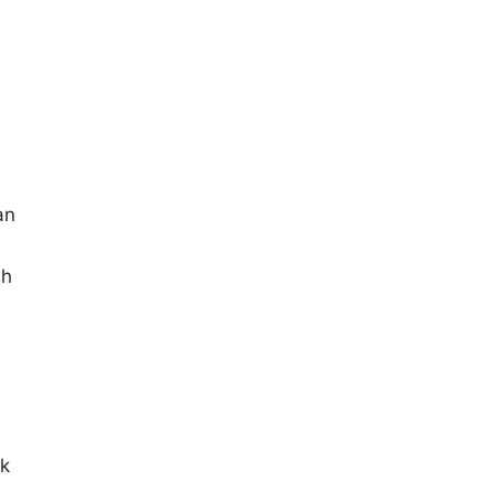
an
eh
uk