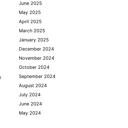
June 2025
May 2025
April 2025
March 2025
January 2025
December 2024
November 2024
October 2024
September 2024
n
August 2024
July 2024
June 2024
May 2024