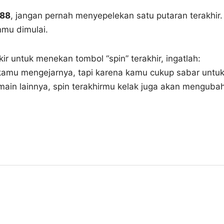
u88
, jangan pernah menyepelekan satu putaran terakhir.
nmu dimulai.
ir untuk menekan tombol “spin” terakhir, ingatlah:
amu mengejarnya, tapi karena kamu cukup sabar untu
ain lainnya, spin terakhirmu kelak juga akan menguba