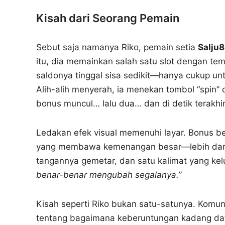
Kisah dari Seorang Pemain
Sebut saja namanya Riko, pemain setia
Salju
itu, dia memainkan salah satu slot dengan te
saldonya tinggal sisa sedikit—hanya cukup untu
Alih-alih menyerah, ia menekan tombol “spin”
bonus muncul… lalu dua… dan di detik terakhir,
Ledakan efek visual memenuhi layar. Bonus be
yang membawa kemenangan besar—lebih dari sep
tangannya gemetar, dan satu kalimat yang kel
benar-benar mengubah segalanya.”
Kisah seperti Riko bukan satu-satunya. Komuni
tentang bagaimana keberuntungan kadang datan