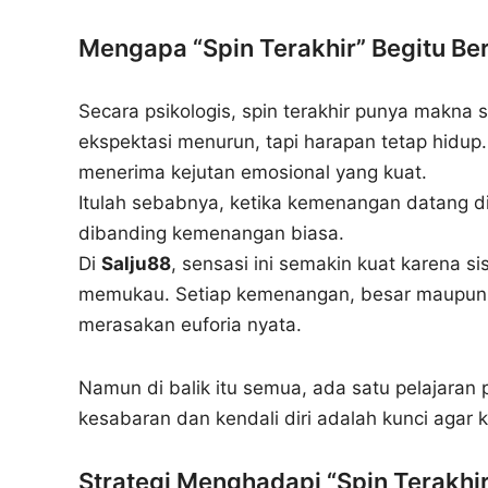
Mengapa “Spin Terakhir” Begitu Be
Secara psikologis, spin terakhir punya makna s
ekspektasi menurun, tapi harapan tetap hidup.
menerima kejutan emosional yang kuat.
Itulah sebabnya, ketika kemenangan datang di
dibanding kemenangan biasa.
Di
Salju88
, sensasi ini semakin kuat karena s
memukau. Setiap kemenangan, besar maupun 
merasakan euforia nyata.
Namun di balik itu semua, ada satu pelajaran 
kesabaran dan kendali diri adalah kunci agar 
Strategi Menghadapi “Spin Terakhir