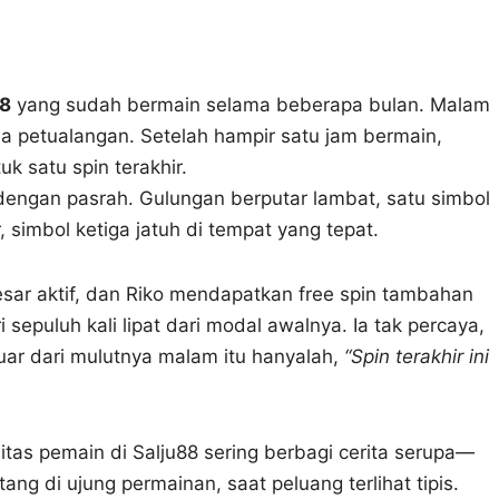
88
yang sudah bermain selama beberapa bulan. Malam
ma petualangan. Setelah hampir satu jam bermain,
k satu spin terakhir.
 dengan pasrah. Gulungan berputar lambat, satu simbol
 simbol ketiga jatuh di tempat yang tepat.
sar aktif, dan Riko mendapatkan free spin tambahan
uluh kali lipat dari modal awalnya. Ia tak percaya,
uar dari mulutnya malam itu hanyalah,
“Spin terakhir ini
tas pemain di Salju88 sering berbagi cerita serupa—
g di ujung permainan, saat peluang terlihat tipis.