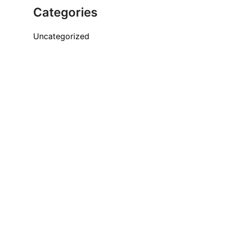
Categories
Uncategorized