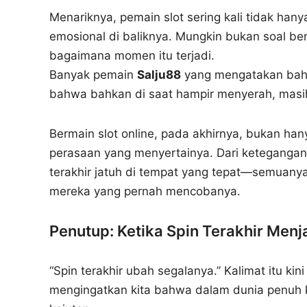
Menariknya, pemain slot sering kali tidak ha
emosional di baliknya. Mungkin bukan soal be
bagaimana momen itu terjadi.
Banyak pemain
Salju88
yang mengatakan bahw
bahwa bahkan di saat hampir menyerah, masih
Bermain slot online, pada akhirnya, bukan han
perasaan yang menyertainya. Dari ketegangan 
terakhir jatuh di tempat yang tepat—semuanya
mereka yang pernah mencobanya.
Penutup: Ketika Spin Terakhir Menj
“Spin terakhir ubah segalanya.” Kalimat itu ki
mengingatkan kita bahwa dalam dunia penuh ket