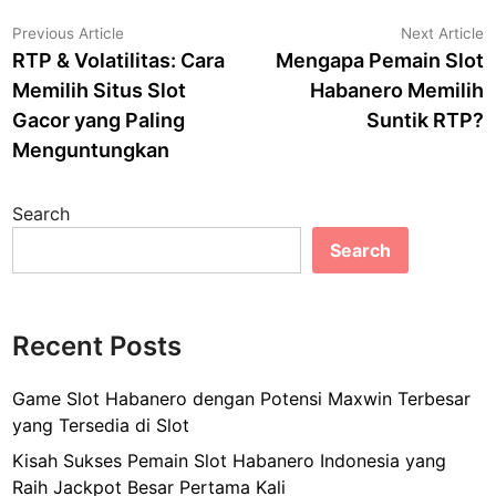
Post
Previous
N
Previous Article
Next Article
article:
a
RTP & Volatilitas: Cara
Mengapa Pemain Slot
navigation
Memilih Situs Slot
Habanero Memilih
Gacor yang Paling
Suntik RTP?
Menguntungkan
Search
Search
Recent Posts
Game Slot Habanero dengan Potensi Maxwin Terbesar
yang Tersedia di Slot
Kisah Sukses Pemain Slot Habanero Indonesia yang
Raih Jackpot Besar Pertama Kali