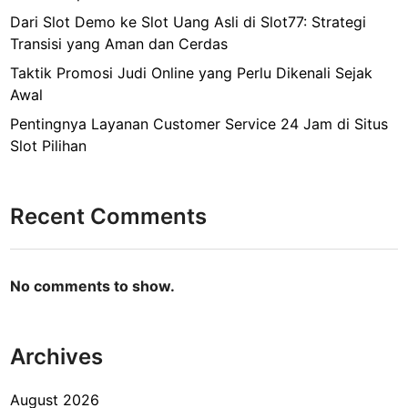
Dari Slot Demo ke Slot Uang Asli di Slot77: Strategi
Transisi yang Aman dan Cerdas
Taktik Promosi Judi Online yang Perlu Dikenali Sejak
Awal
Pentingnya Layanan Customer Service 24 Jam di Situs
Slot Pilihan
Recent Comments
No comments to show.
Archives
August 2026