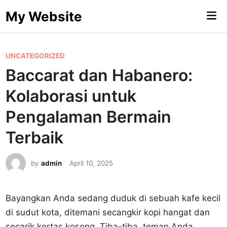
Skip
My Website
Mai
to
Me
content
P
UNCATEGORIZED
o
Baccarat dan Habanero:
s
Kolaborasi untuk
t
e
Pengalaman Bermain
d
Terbaik
i
n
by
admin
April 10, 2025
Bayangkan Anda sedang duduk di sebuah kafe kecil
di sudut kota, ditemani secangkir kopi hangat dan
secarik kertas kosong.
Tiba-tiba, teman Anda