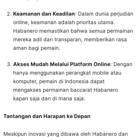
Keamanan dan Keadilan
:
Dalam dunia perjudian
online, keamanan adalah prioritas utama.
Habanero memastikan bahwa semua permainan
mereka adil dan transparan, memberikan rasa
aman bagi pemain.
Akses Mudah Melalui Platform Online
:
Dengan
hanya menggunakan perangkat mobile atau
komputer, pemain di Indonesia dapat
mengakses permainan baccarat Habanero
kapan saja dan di mana saja.
Tantangan dan Harapan ke Depan
Meskipun inovasi yang dibawa oleh Habanero dan