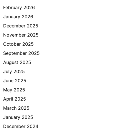
February 2026
January 2026
December 2025
November 2025
October 2025
September 2025
August 2025
July 2025
June 2025
May 2025
April 2025
March 2025
January 2025
December 2024