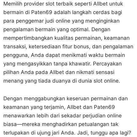
Memilih provider slot terbaik seperti Allbet untuk
bermain di Paten69 adalah langkah cerdas bagi
para penggemar judi online yang menginginkan
pengalaman bermain yang optimal. Dengan
mempertimbangkan kualitas permainan, keamanan
transaksi, ketersediaan fitur bonus, dan pengalaman
pengguna, Anda dapat menikmati waktu bermain
yang mengasyikkan tanpa khawatir. Percayakan
pilihan Anda pada Allbet dan nikmati sensasi
menang yang tiada duanya di dunia slot online.
Dengan menggabungkan keseruan permainan dan
keamanan yang terjamin, Allbet dan Paten69
menawarkan lebih dari sekadar perjudian online
biasa—mereka menghadirkan petualangan tak
terlupakan di ujung jari Anda. Jadi, tunggu apa lagi?