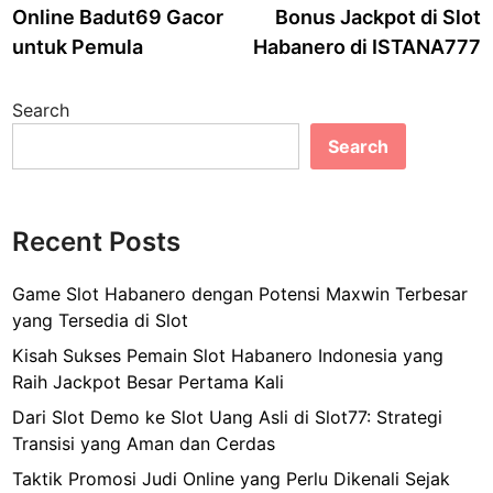
Online Badut69 Gacor
Bonus Jackpot di Slot
untuk Pemula
Habanero di ISTANA777
Search
Search
Recent Posts
Game Slot Habanero dengan Potensi Maxwin Terbesar
yang Tersedia di Slot
Kisah Sukses Pemain Slot Habanero Indonesia yang
Raih Jackpot Besar Pertama Kali
Dari Slot Demo ke Slot Uang Asli di Slot77: Strategi
Transisi yang Aman dan Cerdas
Taktik Promosi Judi Online yang Perlu Dikenali Sejak