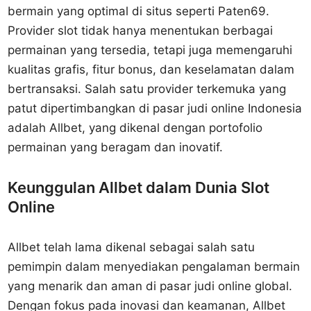
bermain yang optimal di situs seperti Paten69.
Provider slot tidak hanya menentukan berbagai
permainan yang tersedia, tetapi juga memengaruhi
kualitas grafis, fitur bonus, dan keselamatan dalam
bertransaksi. Salah satu provider terkemuka yang
patut dipertimbangkan di pasar judi online Indonesia
adalah Allbet, yang dikenal dengan portofolio
permainan yang beragam dan inovatif.
Keunggulan Allbet dalam Dunia Slot
Online
Allbet telah lama dikenal sebagai salah satu
pemimpin dalam menyediakan pengalaman bermain
yang menarik dan aman di pasar judi online global.
Dengan fokus pada inovasi dan keamanan, Allbet