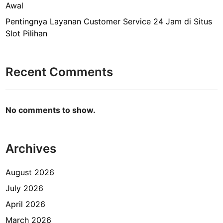
Awal
Pentingnya Layanan Customer Service 24 Jam di Situs
Slot Pilihan
Recent Comments
No comments to show.
Archives
August 2026
July 2026
April 2026
March 2026