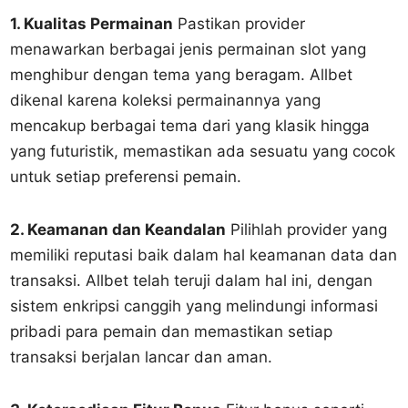
1. Kualitas Permainan
Pastikan provider
menawarkan berbagai jenis permainan slot yang
menghibur dengan tema yang beragam. Allbet
dikenal karena koleksi permainannya yang
mencakup berbagai tema dari yang klasik hingga
yang futuristik, memastikan ada sesuatu yang cocok
untuk setiap preferensi pemain.
2. Keamanan dan Keandalan
Pilihlah provider yang
memiliki reputasi baik dalam hal keamanan data dan
transaksi. Allbet telah teruji dalam hal ini, dengan
sistem enkripsi canggih yang melindungi informasi
pribadi para pemain dan memastikan setiap
transaksi berjalan lancar dan aman.