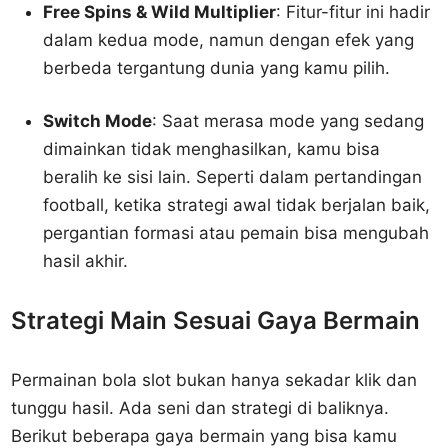
Free Spins & Wild Multiplier
: Fitur-fitur ini hadir
dalam kedua mode, namun dengan efek yang
berbeda tergantung dunia yang kamu pilih.
Switch Mode
: Saat merasa mode yang sedang
dimainkan tidak menghasilkan, kamu bisa
beralih ke sisi lain. Seperti dalam pertandingan
football, ketika strategi awal tidak berjalan baik,
pergantian formasi atau pemain bisa mengubah
hasil akhir.
Strategi Main Sesuai Gaya Bermain
Permainan bola slot bukan hanya sekadar klik dan
tunggu hasil. Ada seni dan strategi di baliknya.
Berikut beberapa gaya bermain yang bisa kamu