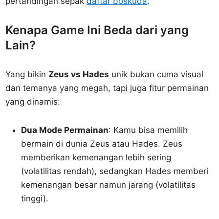
pertandingan sepak
daftar boskuda
.
Kenapa Game Ini Beda dari yang
Lain?
Yang bikin
Zeus vs Hades
unik bukan cuma visual
dan temanya yang megah, tapi juga fitur permainan
yang dinamis:
Dua Mode Permainan
: Kamu bisa memilih
bermain di dunia Zeus atau Hades. Zeus
memberikan kemenangan lebih sering
(volatilitas rendah), sedangkan Hades memberi
kemenangan besar namun jarang (volatilitas
tinggi).