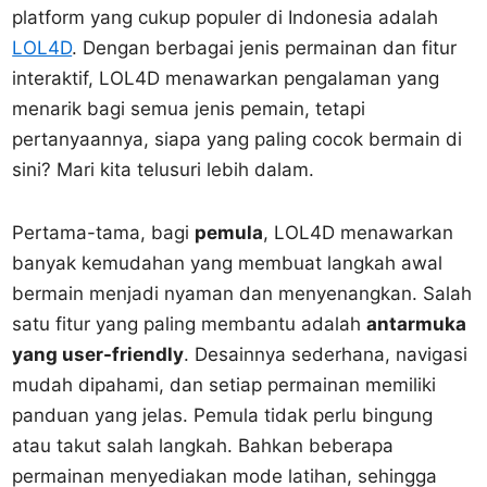
platform yang cukup populer di Indonesia adalah
LOL4D
. Dengan berbagai jenis permainan dan fitur
interaktif, LOL4D menawarkan pengalaman yang
menarik bagi semua jenis pemain, tetapi
pertanyaannya, siapa yang paling cocok bermain di
sini? Mari kita telusuri lebih dalam.
Pertama-tama, bagi
pemula
, LOL4D menawarkan
banyak kemudahan yang membuat langkah awal
bermain menjadi nyaman dan menyenangkan. Salah
satu fitur yang paling membantu adalah
antarmuka
yang user-friendly
. Desainnya sederhana, navigasi
mudah dipahami, dan setiap permainan memiliki
panduan yang jelas. Pemula tidak perlu bingung
atau takut salah langkah. Bahkan beberapa
permainan menyediakan mode latihan, sehingga