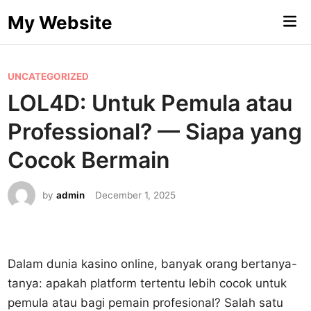
Skip
My Website
Mai
to
Me
content
P
UNCATEGORIZED
o
LOL4D: Untuk Pemula atau
s
Professional? — Siapa yang
t
e
Cocok Bermain
d
i
by
admin
December 1, 2025
n
Dalam dunia kasino online, banyak orang bertanya-
tanya: apakah platform tertentu lebih cocok untuk
pemula atau bagi pemain profesional? Salah satu