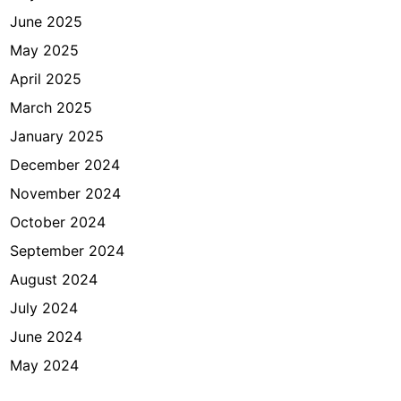
June 2025
May 2025
April 2025
March 2025
January 2025
December 2024
November 2024
October 2024
September 2024
August 2024
July 2024
June 2024
May 2024