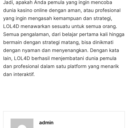
Jadi, apakah Anda pemula yang ingin mencoba
dunia kasino online dengan aman, atau profesional
yang ingin mengasah kemampuan dan strategi,
LOL4D menawarkan sesuatu untuk semua orang.
Semua pengalaman, dari belajar pertama kali hingga
bermain dengan strategi matang, bisa dinikmati
dengan nyaman dan menyenangkan. Dengan kata
lain, LOL4D berhasil menjembatani dunia pemula
dan profesional dalam satu platform yang menarik
dan interaktif.
admin