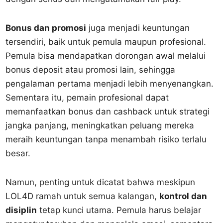
Bonus dan promosi
juga menjadi keuntungan
tersendiri, baik untuk pemula maupun profesional.
Pemula bisa mendapatkan dorongan awal melalui
bonus deposit atau promosi lain, sehingga
pengalaman pertama menjadi lebih menyenangkan.
Sementara itu, pemain profesional dapat
memanfaatkan bonus dan cashback untuk strategi
jangka panjang, meningkatkan peluang mereka
meraih keuntungan tanpa menambah risiko terlalu
besar.
Namun, penting untuk dicatat bahwa meskipun
LOL4D ramah untuk semua kalangan,
kontrol dan
disiplin
tetap kunci utama. Pemula harus belajar