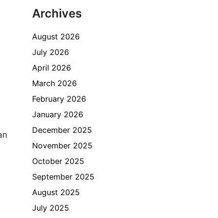
Archives
August 2026
July 2026
April 2026
March 2026
February 2026
January 2026
December 2025
an
November 2025
October 2025
September 2025
August 2025
July 2025