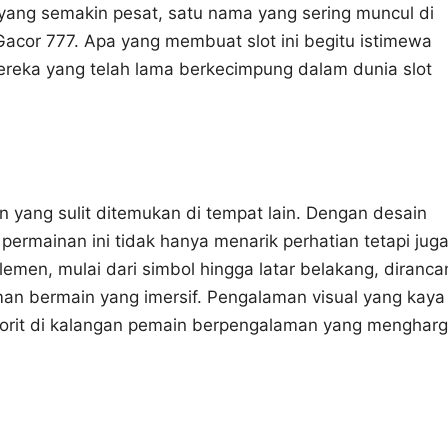
ne yang semakin pesat, satu nama yang sering muncul di
acor 777. Apa yang membuat slot ini begitu istimewa
ereka yang telah lama berkecimpung dalam dunia slot
 yang sulit ditemukan di tempat lain. Dengan desain
ermainan ini tidak hanya menarik perhatian tetapi jug
men, mulai dari simbol hingga latar belakang, diranca
n bermain yang imersif. Pengalaman visual yang kaya
vorit di kalangan pemain berpengalaman yang mengharg