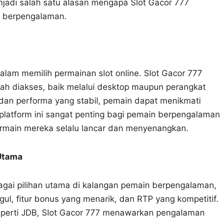
enjadi salah satu alasan mengapa Slot Gacor 777
n berpengalaman.
lam memilih permainan slot online. Slot Gacor 777
h diakses, baik melalui desktop maupun perangkat
dan performa yang stabil, pemain dapat menikmati
platform ini sangat penting bagi pemain berpengalaman
main mereka selalu lancar dan menyenangkan.
 Utama
agai pilihan utama di kalangan pemain berpengalaman,
ul, fitur bonus yang menarik, dan RTP yang kompetitif.
eperti JDB, Slot Gacor 777 menawarkan pengalaman