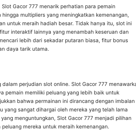
 Slot Gacor 777 menarik perhatian para pemain
h hingga multipliers yang meningkatkan kemenangan,
n untuk meraih hadiah besar. Tidak hanya itu, slot ini
fitur interaktif lainnya yang menambah keseruan dan
ncari lebih dari sekadar putaran biasa, fitur bonus
n daya tarik utama.
ng dalam perjudian slot online. Slot Gacor 777 menawark
wa pemain memiliki peluang yang lebih baik untuk
ukkan bahwa permainan ini dirancang dengan imbalan
u yang sangat dihargai oleh mereka yang telah lama
yang menguntungkan, Slot Gacor 777 menjadi pilihan
n peluang mereka untuk meraih kemenangan.