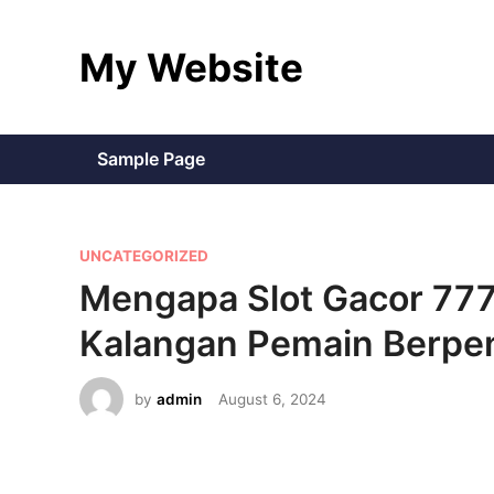
Skip
to
My Website
content
Sample Page
P
UNCATEGORIZED
o
Mengapa Slot Gacor 777 
s
Kalangan Pemain Berpe
t
e
by
admin
August 6, 2024
d
i
n