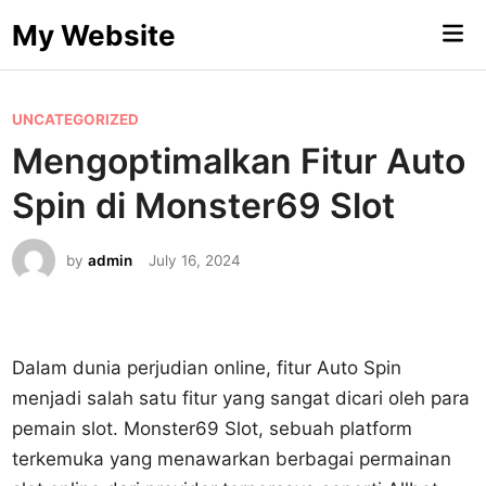
Skip
My Website
Mai
to
Me
content
P
UNCATEGORIZED
o
Mengoptimalkan Fitur Auto
s
Spin di Monster69 Slot
t
e
by
admin
July 16, 2024
d
i
n
Dalam dunia perjudian online, fitur Auto Spin
menjadi salah satu fitur yang sangat dicari oleh para
pemain slot. Monster69 Slot, sebuah platform
terkemuka yang menawarkan berbagai permainan