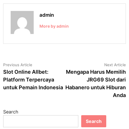
admin
More by admin
Post
Previous
N
Previous Article
Next Article
article:
a
Slot Online Allbet:
Mengapa Harus Memilih
navigation
Platform Terpercaya
JRG69 Slot dari
untuk Pemain Indonesia
Habanero untuk Hiburan
Anda
Search
Search