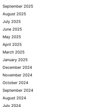
September 2025
August 2025
July 2025
June 2025
May 2025
April 2025
March 2025
January 2025
December 2024
November 2024
October 2024
September 2024
August 2024
July 2024