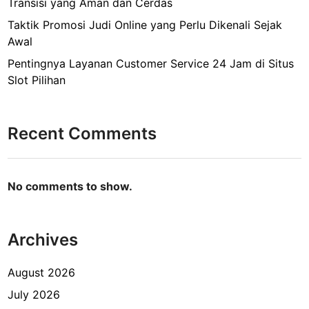
Transisi yang Aman dan Cerdas
Taktik Promosi Judi Online yang Perlu Dikenali Sejak
Awal
Pentingnya Layanan Customer Service 24 Jam di Situs
Slot Pilihan
Recent Comments
No comments to show.
Archives
August 2026
July 2026