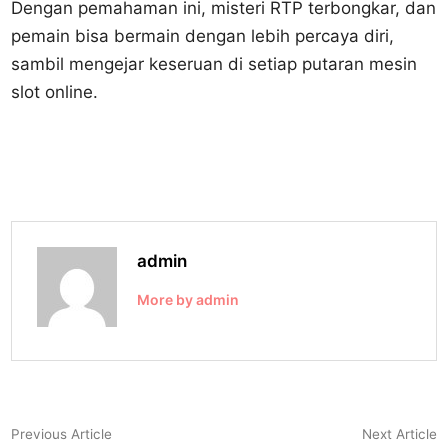
Dengan pemahaman ini, misteri RTP terbongkar, dan
pemain bisa bermain dengan lebih percaya diri,
sambil mengejar keseruan di setiap putaran mesin
slot online.
admin
More by admin
Post
Previous
N
Previous Article
Next Article