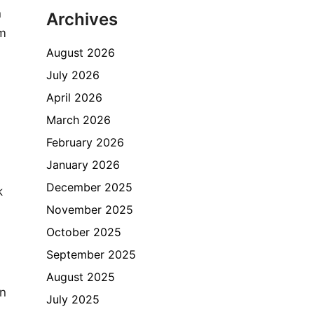
n
Archives
um
August 2026
July 2026
April 2026
March 2026
February 2026
January 2026
December 2025
k
November 2025
October 2025
September 2025
August 2025
an
July 2025