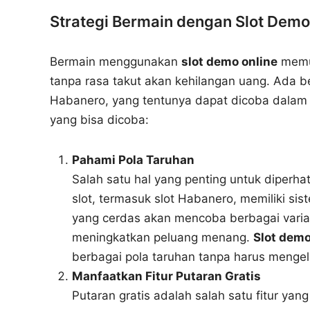
Strategi Bermain dengan Slot Demo
Bermain menggunakan
slot demo online
memun
tanpa rasa takut akan kehilangan uang. Ada be
Habanero, yang tentunya dapat dicoba dalam v
yang bisa dicoba:
Pahami Pola Taruhan
Salah satu hal yang penting untuk diperha
slot, termasuk slot Habanero, memiliki sis
yang cerdas akan mencoba berbagai varia
meningkatkan peluang menang.
Slot demo
berbagai pola taruhan tanpa harus menge
Manfaatkan Fitur Putaran Gratis
Putaran gratis adalah salah satu fitur yan