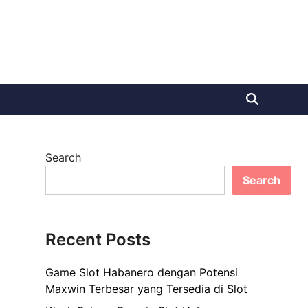
Search
Search
Recent Posts
Game Slot Habanero dengan Potensi
Maxwin Terbesar yang Tersedia di Slot