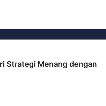
ari Strategi Menang dengan