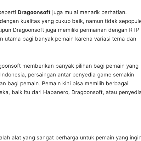
seperti
Dragoonsoft
juga mulai menarik perhatian.
engan kualitas yang cukup baik, namun tidak sepopul
ipun Dragoonsoft juga memiliki permainan dengan RTP
han utama bagi banyak pemain karena variasi tema dan
goonsoft memberikan banyak pilihan bagi pemain yang
Indonesia, persaingan antar penyedia game semakin
an bagi pemain. Pemain kini bisa memilih berbagai
ka, baik itu dari Habanero, Dragoonsoft, atau penyedi
lah alat yang sangat berharga untuk pemain yang ingi