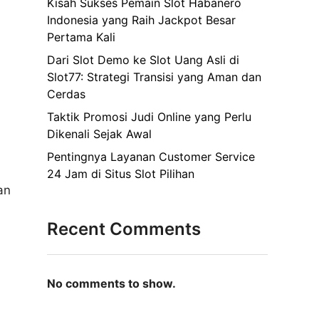
Kisah Sukses Pemain Slot Habanero
Indonesia yang Raih Jackpot Besar
Pertama Kali
Dari Slot Demo ke Slot Uang Asli di
Slot77: Strategi Transisi yang Aman dan
Cerdas
Taktik Promosi Judi Online yang Perlu
Dikenali Sejak Awal
Pentingnya Layanan Customer Service
24 Jam di Situs Slot Pilihan
an
Recent Comments
No comments to show.