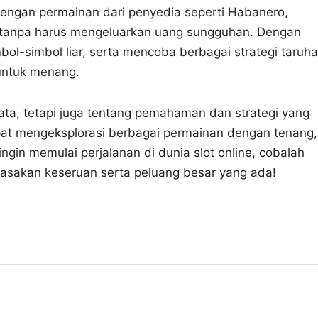
engan permainan dari penyedia seperti Habanero,
k tanpa harus mengeluarkan uang sungguhan. Dengan
bol-simbol liar, serta mencoba berbagai strategi taruha
untuk menang.
ta, tetapi juga tentang pemahaman dan strategi yang
pat mengeksplorasi berbagai permainan dengan tenang,
ingin memulai perjalanan di dunia slot online, cobalah
asakan keseruan serta peluang besar yang ada!