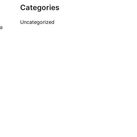
Categories
Uncategorized
a