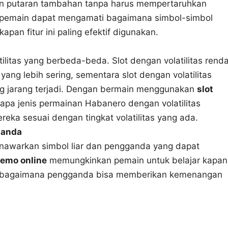
 putaran tambahan tanpa harus mempertaruhkan
 pemain dapat mengamati bagaimana simbol-simbol
pan fitur ini paling efektif digunakan.
atilitas yang berbeda-beda. Slot dengan volatilitas rend
ng lebih sering, sementara slot dengan volatilitas
g jarang terjadi. Dengan bermain menggunakan
slot
pa jenis permainan Habanero dengan volatilitas
eka sesuai dengan tingkat volatilitas yang ada.
ganda
nawarkan simbol liar dan pengganda yang dapat
demo online
memungkinkan pemain untuk belajar kapan
ta bagaimana pengganda bisa memberikan kemenangan