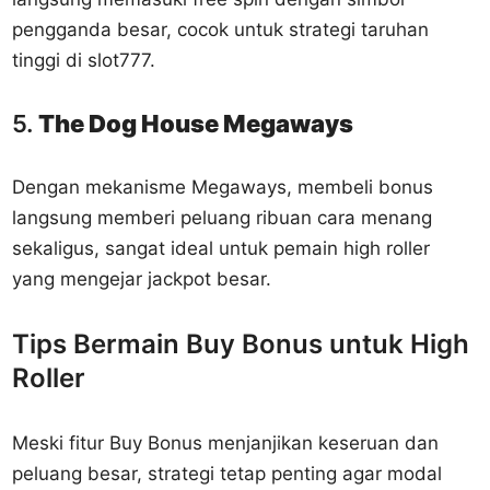
pengganda besar, cocok untuk strategi taruhan
tinggi di slot777.
5.
The Dog House Megaways
Dengan mekanisme Megaways, membeli bonus
langsung memberi peluang ribuan cara menang
sekaligus, sangat ideal untuk pemain high roller
yang mengejar jackpot besar.
Tips Bermain Buy Bonus untuk High
Roller
Meski fitur Buy Bonus menjanjikan keseruan dan
peluang besar, strategi tetap penting agar modal