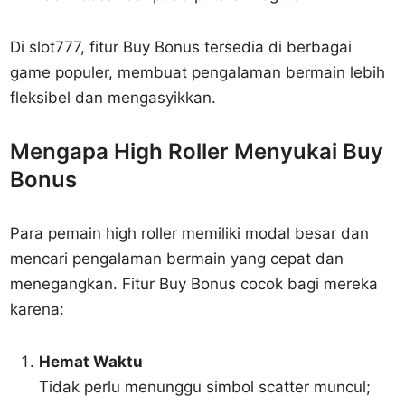
Di slot777, fitur Buy Bonus tersedia di berbagai
game populer, membuat pengalaman bermain lebih
fleksibel dan mengasyikkan.
Mengapa High Roller Menyukai Buy
Bonus
Para pemain high roller memiliki modal besar dan
mencari pengalaman bermain yang cepat dan
menegangkan. Fitur Buy Bonus cocok bagi mereka
karena:
Hemat Waktu
Tidak perlu menunggu simbol scatter muncul;