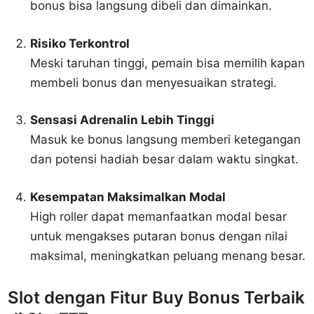
bonus bisa langsung dibeli dan dimainkan.
Risiko Terkontrol
Meski taruhan tinggi, pemain bisa memilih kapan
membeli bonus dan menyesuaikan strategi.
Sensasi Adrenalin Lebih Tinggi
Masuk ke bonus langsung memberi ketegangan
dan potensi hadiah besar dalam waktu singkat.
Kesempatan Maksimalkan Modal
High roller dapat memanfaatkan modal besar
untuk mengakses putaran bonus dengan nilai
maksimal, meningkatkan peluang menang besar.
Slot dengan Fitur Buy Bonus Terbaik