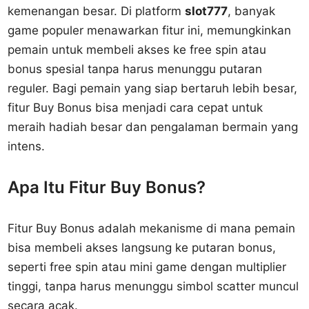
kemenangan besar. Di platform
slot777
, banyak
game populer menawarkan fitur ini, memungkinkan
pemain untuk membeli akses ke free spin atau
bonus spesial tanpa harus menunggu putaran
reguler. Bagi pemain yang siap bertaruh lebih besar,
fitur Buy Bonus bisa menjadi cara cepat untuk
meraih hadiah besar dan pengalaman bermain yang
intens.
Apa Itu Fitur Buy Bonus?
Fitur Buy Bonus adalah mekanisme di mana pemain
bisa membeli akses langsung ke putaran bonus,
seperti free spin atau mini game dengan multiplier
tinggi, tanpa harus menunggu simbol scatter muncul
secara acak.