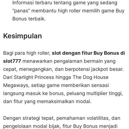
Informasi terbaru tentang game yang sedang
“panas” membantu high roller memilih game Buy
Bonus terbaik.
Kesimpulan
Bagi para high roller,
slot dengan fitur Buy Bonus di
slot777
menawarkan pengalaman bermain yang
cepat, menegangkan, dan berpotensi jackpot besar.
Dari Starlight Princess hingga The Dog House
Megaways, setiap game memberikan sensasi
langsung masuk ke bonus, peluang multiplier tinggi,
dan fitur yang memaksimalkan modal.
Dengan strategi tepat, pemahaman volatilitas, dan
pengelolaan modal bijak, fitur Buy Bonus menjadi