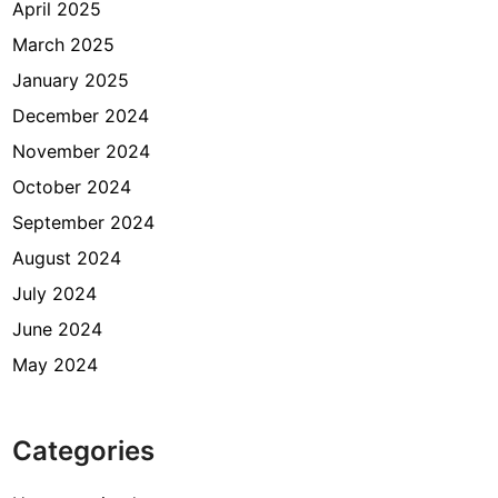
April 2025
March 2025
January 2025
December 2024
November 2024
October 2024
September 2024
August 2024
July 2024
June 2024
May 2024
Categories