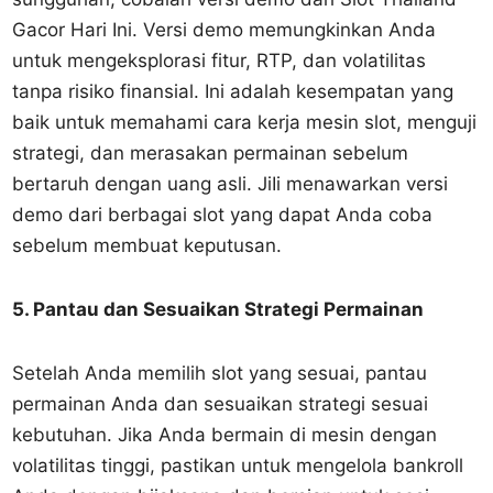
Gacor Hari Ini. Versi demo memungkinkan Anda
untuk mengeksplorasi fitur, RTP, dan volatilitas
tanpa risiko finansial. Ini adalah kesempatan yang
baik untuk memahami cara kerja mesin slot, menguji
strategi, dan merasakan permainan sebelum
bertaruh dengan uang asli. JiIi menawarkan versi
demo dari berbagai slot yang dapat Anda coba
sebelum membuat keputusan.
5. Pantau dan Sesuaikan Strategi Permainan
Setelah Anda memilih slot yang sesuai, pantau
permainan Anda dan sesuaikan strategi sesuai
kebutuhan. Jika Anda bermain di mesin dengan
volatilitas tinggi, pastikan untuk mengelola bankroll