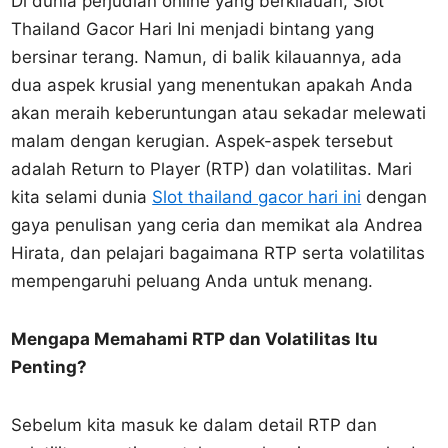
Di dunia perjudian online yang berkilauan, Slot
Thailand Gacor Hari Ini menjadi bintang yang
bersinar terang. Namun, di balik kilauannya, ada
dua aspek krusial yang menentukan apakah Anda
akan meraih keberuntungan atau sekadar melewati
malam dengan kerugian. Aspek-aspek tersebut
adalah Return to Player (RTP) dan volatilitas. Mari
kita selami dunia
Slot thailand gacor hari ini
dengan
gaya penulisan yang ceria dan memikat ala Andrea
Hirata, dan pelajari bagaimana RTP serta volatilitas
mempengaruhi peluang Anda untuk menang.
Mengapa Memahami RTP dan Volatilitas Itu
Penting?
Sebelum kita masuk ke dalam detail RTP dan