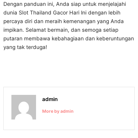
Dengan panduan ini, Anda siap untuk menjelajahi
dunia Slot Thailand Gacor Hari Ini dengan lebih
percaya diri dan meraih kemenangan yang Anda
impikan. Selamat bermain, dan semoga setiap
putaran membawa kebahagiaan dan keberuntungan
yang tak terduga!
admin
More by admin