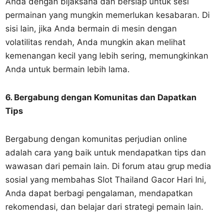
Anda dengan bijaksana dan bersiap untuk sesi
permainan yang mungkin memerlukan kesabaran. Di
sisi lain, jika Anda bermain di mesin dengan
volatilitas rendah, Anda mungkin akan melihat
kemenangan kecil yang lebih sering, memungkinkan
Anda untuk bermain lebih lama.
6. Bergabung dengan Komunitas dan Dapatkan
Tips
Bergabung dengan komunitas perjudian online
adalah cara yang baik untuk mendapatkan tips dan
wawasan dari pemain lain. Di forum atau grup media
sosial yang membahas Slot Thailand Gacor Hari Ini,
Anda dapat berbagi pengalaman, mendapatkan
rekomendasi, dan belajar dari strategi pemain lain.