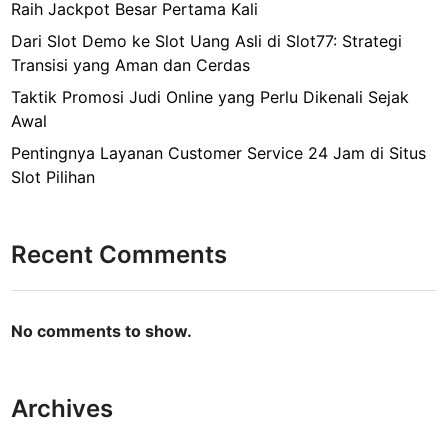
Raih Jackpot Besar Pertama Kali
Dari Slot Demo ke Slot Uang Asli di Slot77: Strategi
Transisi yang Aman dan Cerdas
Taktik Promosi Judi Online yang Perlu Dikenali Sejak
Awal
Pentingnya Layanan Customer Service 24 Jam di Situs
Slot Pilihan
Recent Comments
No comments to show.
Archives