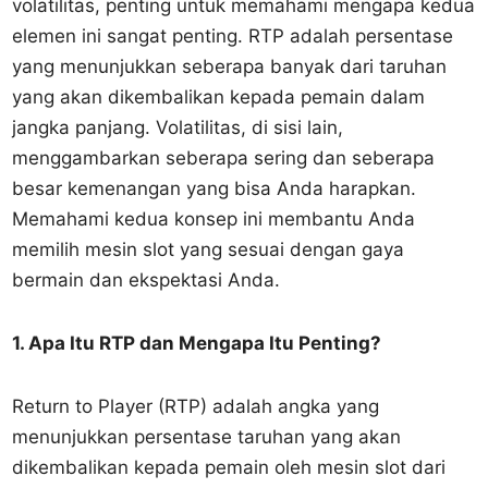
volatilitas, penting untuk memahami mengapa kedua
elemen ini sangat penting. RTP adalah persentase
yang menunjukkan seberapa banyak dari taruhan
yang akan dikembalikan kepada pemain dalam
jangka panjang. Volatilitas, di sisi lain,
menggambarkan seberapa sering dan seberapa
besar kemenangan yang bisa Anda harapkan.
Memahami kedua konsep ini membantu Anda
memilih mesin slot yang sesuai dengan gaya
bermain dan ekspektasi Anda.
1. Apa Itu RTP dan Mengapa Itu Penting?
Return to Player (RTP) adalah angka yang
menunjukkan persentase taruhan yang akan
dikembalikan kepada pemain oleh mesin slot dari