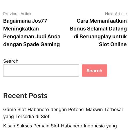
Post
Previous
N
Previous Article
Next Article
article:
a
Bagaimana Jos77
Cara Memanfaatkan
navigation
Meningkatkan
Bonus Selamat Datang
Pengalaman Judi Anda
di Beruangplay untuk
dengan Spade Gaming
Slot Online
Search
Search
Recent Posts
Game Slot Habanero dengan Potensi Maxwin Terbesar
yang Tersedia di Slot
Kisah Sukses Pemain Slot Habanero Indonesia yang