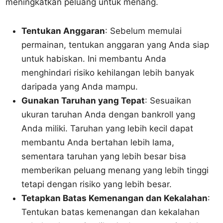
meningkatkan peluang untuk menang.
Tentukan Anggaran
: Sebelum memulai
permainan, tentukan anggaran yang Anda siap
untuk habiskan. Ini membantu Anda
menghindari risiko kehilangan lebih banyak
daripada yang Anda mampu.
Gunakan Taruhan yang Tepat
: Sesuaikan
ukuran taruhan Anda dengan bankroll yang
Anda miliki. Taruhan yang lebih kecil dapat
membantu Anda bertahan lebih lama,
sementara taruhan yang lebih besar bisa
memberikan peluang menang yang lebih tinggi
tetapi dengan risiko yang lebih besar.
Tetapkan Batas Kemenangan dan Kekalahan
:
Tentukan batas kemenangan dan kekalahan