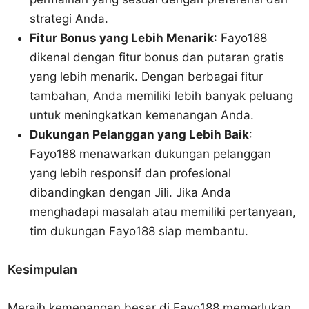
strategi Anda.
Fitur Bonus yang Lebih Menarik
: Fayo188
dikenal dengan fitur bonus dan putaran gratis
yang lebih menarik. Dengan berbagai fitur
tambahan, Anda memiliki lebih banyak peluang
untuk meningkatkan kemenangan Anda.
Dukungan Pelanggan yang Lebih Baik
:
Fayo188 menawarkan dukungan pelanggan
yang lebih responsif dan profesional
dibandingkan dengan JiIi. Jika Anda
menghadapi masalah atau memiliki pertanyaan,
tim dukungan Fayo188 siap membantu.
Kesimpulan
Meraih kemenangan besar di Fayo188 memerlukan