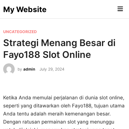
Skip
My Website
Mai
to
Me
content
P
UNCATEGORIZED
o
Strategi Menang Besar di
s
Fayo188 Slot Online
t
e
by
admin
July 29, 2024
d
i
n
Ketika Anda memulai perjalanan di dunia slot online,
seperti yang ditawarkan oleh Fayo188, tujuan utama
Anda tentu adalah meraih kemenangan besar.
Dengan ratusan permainan slot yang menunggu