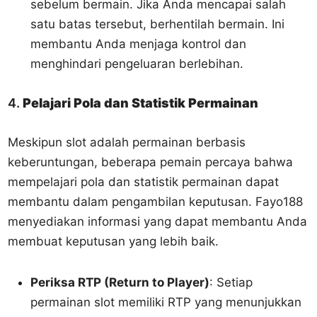
sebelum bermain. Jika Anda mencapai salah
satu batas tersebut, berhentilah bermain. Ini
membantu Anda menjaga kontrol dan
menghindari pengeluaran berlebihan.
4.
Pelajari Pola dan Statistik Permainan
Meskipun slot adalah permainan berbasis
keberuntungan, beberapa pemain percaya bahwa
mempelajari pola dan statistik permainan dapat
membantu dalam pengambilan keputusan. Fayo188
menyediakan informasi yang dapat membantu Anda
membuat keputusan yang lebih baik.
Periksa RTP (Return to Player)
: Setiap
permainan slot memiliki RTP yang menunjukkan