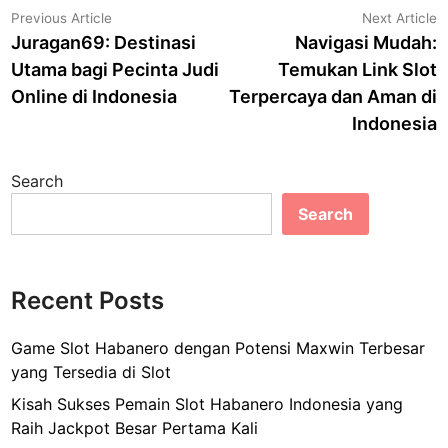
Post
Previous
N
Previous Article
Next Article
article:
a
Juragan69: Destinasi
Navigasi Mudah:
navigation
Utama bagi Pecinta Judi
Temukan Link Slot
Online di Indonesia
Terpercaya dan Aman di
Indonesia
Search
Search
Recent Posts
Game Slot Habanero dengan Potensi Maxwin Terbesar
yang Tersedia di Slot
Kisah Sukses Pemain Slot Habanero Indonesia yang
Raih Jackpot Besar Pertama Kali