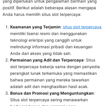
yang diperlukan untuk pengalaman bermain yang
positif. Berikut adalah beberapa alasan mengapa
Anda harus memilih situs slot terpercaya:
Keamanan yang Terjamin
:
situs slot terpercaya
memiliki lisensi resmi dan menggunakan
teknologi enkripsi yang canggih untuk
melindungi informasi pribadi dan keuangan
Anda dari akses yang tidak sah.
Permainan yang Adil dan Terpercaya
: Situs
slot terpercaya bekerja sama dengan penyedia
perangkat lunak terkemuka yang memastikan
bahwa permainan yang mereka tawarkan
adalah adil dan menghasilkan hasil acak.
Bonus dan Promosi yang Menguntungkan
:
Situs slot terpercaya sering menawarkan