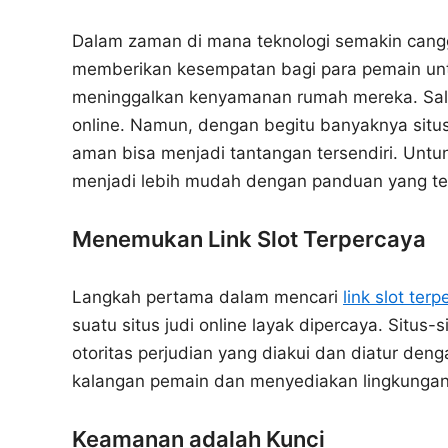
Dalam zaman di mana teknologi semakin canggih,
memberikan kesempatan bagi para pemain unt
meninggalkan kenyamanan rumah mereka. Salah
online. Namun, dengan begitu banyaknya situs j
aman bisa menjadi tantangan tersendiri. Untun
menjadi lebih mudah dengan panduan yang te
Menemukan Link Slot Terpercaya
Langkah pertama dalam mencari
link slot ter
suatu situs judi online layak dipercaya. Situs-s
otoritas perjudian yang diakui dan diatur denga
kalangan pemain dan menyediakan lingkungan 
Keamanan adalah Kunci