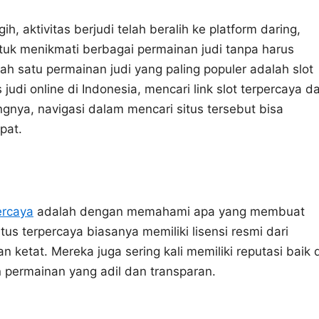
 aktivitas berjudi telah beralih ke platform daring,
uk menikmati berbagai permainan judi tanpa harus
 satu permainan judi yang paling populer adalah slot
udi online di Indonesia, mencari link slot terpercaya d
gnya, navigasi dalam mencari situs tersebut bisa
pat.
percaya
adalah dengan memahami apa yang membuat
itus terpercaya biasanya memiliki lisensi resmi dari
n ketat. Mereka juga sering kali memiliki reputasi baik 
permainan yang adil dan transparan.