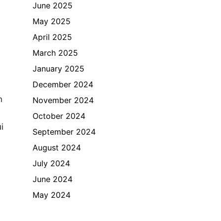
June 2025
May 2025
April 2025
March 2025
January 2025
December 2024
h
November 2024
October 2024
i
September 2024
August 2024
July 2024
June 2024
May 2024