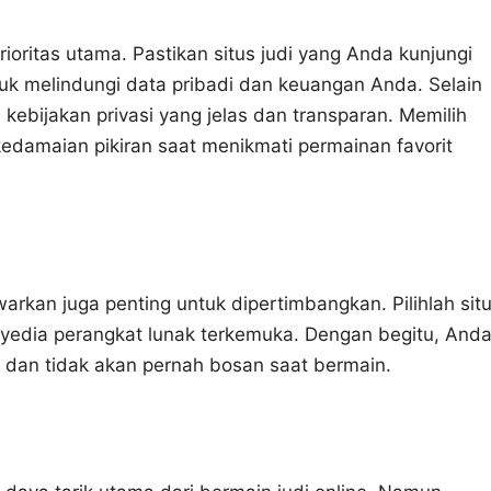
ioritas utama. Pastikan situs judi yang Anda kunjungi
uk melindungi data pribadi dan keuangan Anda. Selain
i kebijakan privasi yang jelas dan transparan. Memilih
edamaian pikiran saat menikmati permainan favorit
rkan juga penting untuk dipertimbangkan. Pilihlah sit
nyedia perangkat lunak terkemuka. Dengan begitu, And
ih dan tidak akan pernah bosan saat bermain.